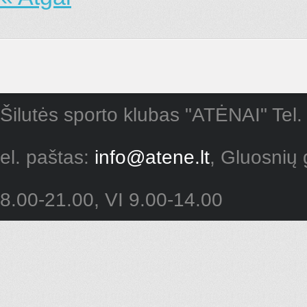
Šilutės sporto klubas "ATĖNAI" Tel.
el. paštas:
info@atene.lt
, Gluosnių 
8.00-21.00, VI 9.00-14.00