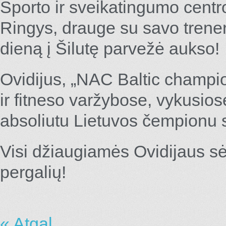
Sporto ir sveikatingumo centro
Ringys, drauge su savo trener
dieną į Šilutę parvežė aukso!
Ovidijus, „NAC Baltic champio
ir fitneso varžybose, vykusios
absoliutu Lietuvos čempionu 
Visi džiaugiamės Ovidijaus s
pergalių!
« Atgal